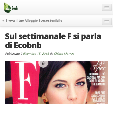
Menu
Salta
al
contenuto
Blog
Trova il tuo Alloggio Ecosostenibile
Offerte Speciali
weekend green
Sul settimanale F si parla
Regali
itinerari
di Ecobnb
FAQ
curiosità
vivere e viaggiare verde
Chi Siamo
Pubblicato il
dicembre 15, 2016
da
Chiara Marras
news ed eventi
Partner
ecohotel
Contatti
rassegna stampa
Italiano
German
English
Spanish