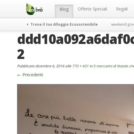
Menu
Salta
al
Offerte Speciali
Regali
Blog
contenuto
Trova il tuo Alloggio Ecosostenibile
weekend gre
ddd10a092a6daf0
2
Pubblicato
dicembre 6, 2016
alle
770 × 431
in
5 mercatini di Natale che
←
Precedenti