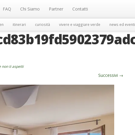
FAQ
Chi Siamo
Partner
Contatti
en
itinerari
curiosità
vivere e viaggiare verde
news ed eventi
cd83b19fd5902379adc
 non ti aspetti
Successivi
→