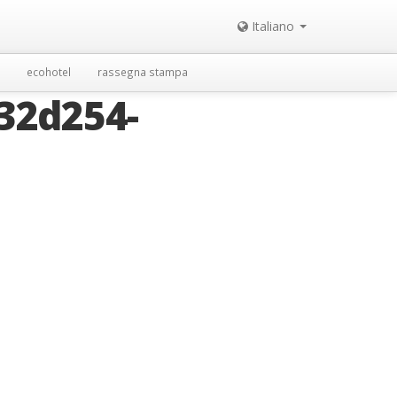
Italiano
ecohotel
rassegna stampa
32d254-