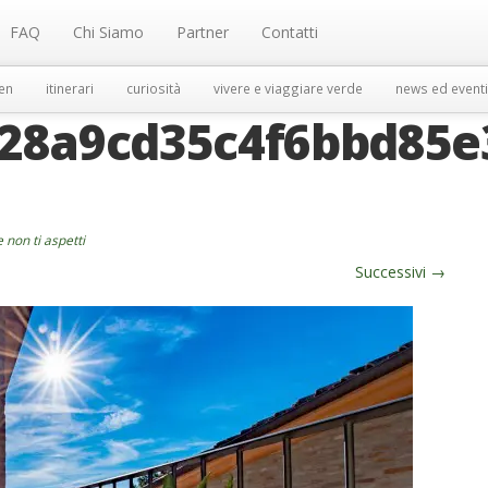
FAQ
Chi Siamo
Partner
Contatti
en
itinerari
curiosità
vivere e viaggiare verde
news ed eventi
28a9cd35c4f6bbd85e
 non ti aspetti
Successivi
→