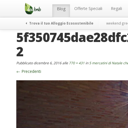
Menu
Salta
al
Offerte Speciali
Regali
Blog
contenuto
Trova il tuo Alloggio Ecosostenibile
weekend gre
5f350745dae28dfc
2
Pubblicato
dicembre 6, 2016
alle
770 × 431
in
5 mercatini di Natale che
←
Precedenti