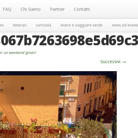
FAQ
Chi Siamo
Partner
Contatti
en
itinerari
curiosità
vivere e viaggiare verde
news ed eventi
8067b7263698e5d69c
r un weekend ‘green’
Successivi
→