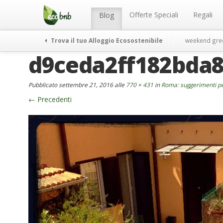
Menu
Salta
al
Offerte Speciali
Regali
Blog
contenuto
Trova il tuo Alloggio Ecosostenibile
weekend gre
d9ceda2ff182bda
Pubblicato
settembre 21, 2016
alle
770 × 431
in
Roma: suggerimenti pe
←
Precedenti