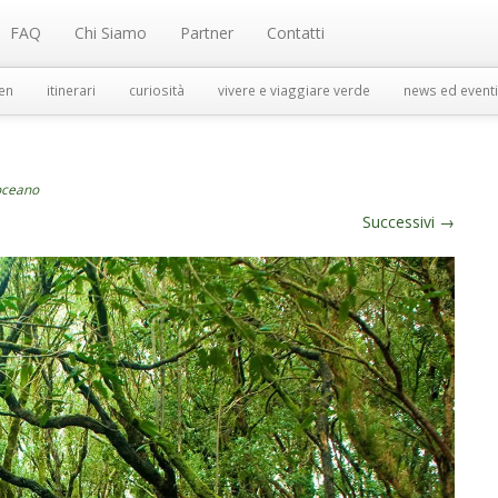
FAQ
Chi Siamo
Partner
Contatti
en
itinerari
curiosità
vivere e viaggiare verde
news ed eventi
’oceano
Successivi
→