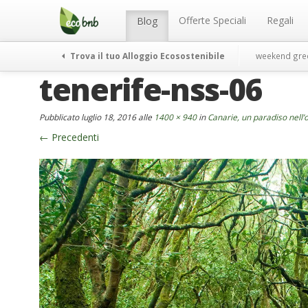
Menu
Salta
al
Offerte Speciali
Regali
Blog
contenuto
Trova il tuo Alloggio Ecosostenibile
weekend gre
tenerife-nss-06
Pubblicato
luglio 18, 2016
alle
1400 × 940
in
Canarie, un paradiso nell
←
Precedenti