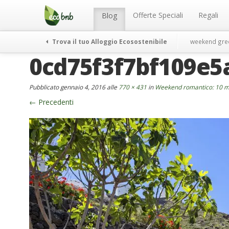
Menu
Salta
al
Offerte Speciali
Regali
Blog
contenuto
Trova il tuo Alloggio Ecosostenibile
weekend gre
0cd75f3f7bf109e5
Pubblicato
gennaio 4, 2016
alle
770 × 431
in
Weekend romantico: 10 me
←
Precedenti