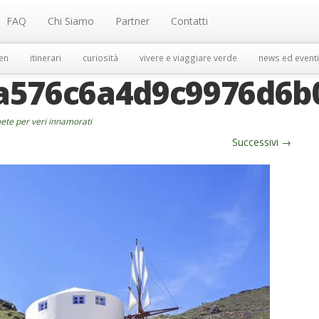
FAQ
Chi Siamo
Partner
Contatti
en
itinerari
curiosità
vivere e viaggiare verde
news ed eventi
a576c6a4d9c9976d6b
te per veri innamorati
Successivi
→