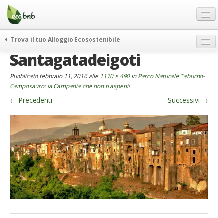
Menu
Salta
al
contenuto
Blog
Trova il tuo Alloggio Ecosostenibile
Offerte Speciali
Santagatadeigoti
weekend green
Regali
itinerari
Pubblicato
febbraio 11, 2016
alle
1170 × 490
in
Parco Naturale Taburno-
FAQ
curiosità
Camposauro: la Campania che non ti aspetti!
←
Precedenti
Successivi
→
vivere e viaggiare verde
Chi Siamo
news ed eventi
Partner
ecohotel
Contatti
rassegna stampa
Italiano
German
English
Spanish