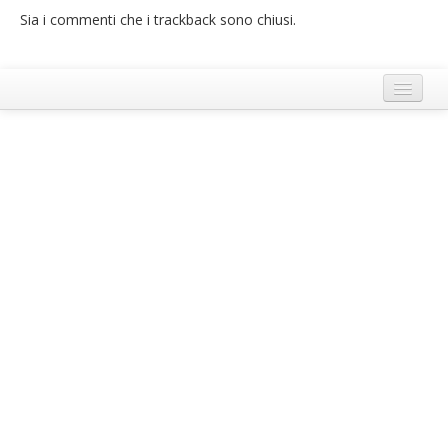
Sia i commenti che i trackback sono chiusi.
French
Italiano
Termini e Condizioni di Ecobnb
Note legali
Privacy Policy