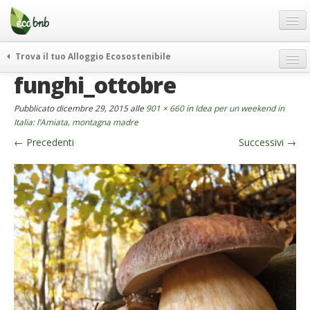
Menu
Salta
al
contenuto
Blog
Trova il tuo Alloggio Ecosostenibile
Offerte Speciali
funghi_ottobre
weekend green
Regali
itinerari
Pubblicato
dicembre 29, 2015
alle
901 × 660
in
Idea per un weekend in
FAQ
curiosità
Italia: l’Amiata, montagna madre
←
Precedenti
Successivi
→
vivere e viaggiare verde
Chi Siamo
news ed eventi
Partner
ecohotel
Contatti
rassegna stampa
Italiano
German
English
Spanish