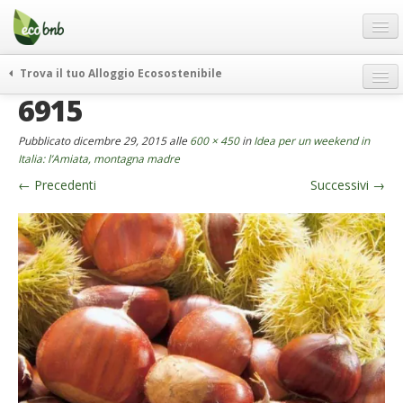
Menu
Salta
al
contenuto
Blog
Trova il tuo Alloggio Ecosostenibile
Offerte Speciali
6915
weekend green
Regali
itinerari
Pubblicato
dicembre 29, 2015
alle
600 × 450
in
Idea per un weekend in
FAQ
curiosità
Italia: l’Amiata, montagna madre
←
Precedenti
Successivi
→
vivere e viaggiare verde
Chi Siamo
news ed eventi
Partner
ecohotel
Contatti
rassegna stampa
Italiano
German
English
Spanish