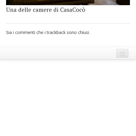
French
Una delle camere di CasaCocò
Italiano
Sia i commenti che i trackback sono chiusi.
Termini e Condizioni di Ecobnb