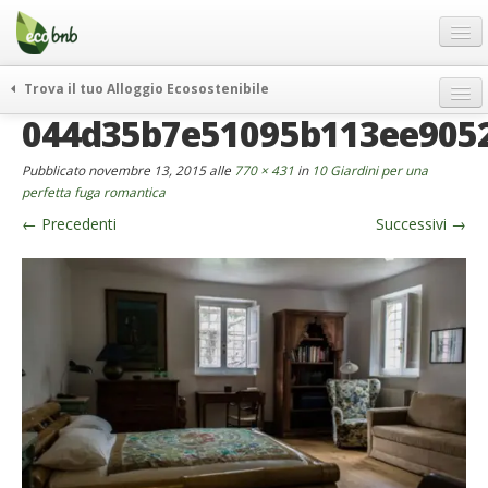
Menu
Salta
al
contenuto
Blog
Trova il tuo Alloggio Ecosostenibile
Offerte Speciali
044d35b7e51095b113ee905
weekend green
Regali
itinerari
Pubblicato
novembre 13, 2015
alle
770 × 431
in
10 Giardini per una
FAQ
curiosità
perfetta fuga romantica
←
Precedenti
Successivi
→
vivere e viaggiare verde
Chi Siamo
news ed eventi
Partner
ecohotel
Contatti
rassegna stampa
Italiano
German
English
Spanish