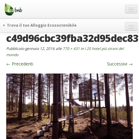
Menu
Salta
al
contenuto
Blog
Trova il tuo Alloggio Ecosostenibile
Offerte Speciali
c49d96cbc39fba32d95dec83
weekend green
Regali
itinerari
Pubblicato
gennaio 12, 2016
alle
770 × 431
in
I 20 hotel più strani del
FAQ
curiosità
mondo
←
Precedenti
Successivi
→
vivere e viaggiare verde
Chi Siamo
news ed eventi
Partner
ecohotel
Contatti
rassegna stampa
Italiano
German
English
Spanish