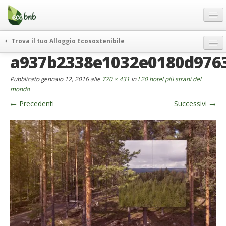
Menu
Salta
al
contenuto
Blog
Trova il tuo Alloggio Ecosostenibile
Offerte Speciali
a937b2338e1032e0180d976
weekend green
Regali
itinerari
Pubblicato
gennaio 12, 2016
alle
770 × 431
in
I 20 hotel più strani del
FAQ
curiosità
mondo
←
Precedenti
Successivi
→
vivere e viaggiare verde
Chi Siamo
news ed eventi
Partner
ecohotel
Contatti
rassegna stampa
Italiano
German
English
Spanish