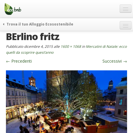
Menu
Salta
al
contenuto
Blog
Trova il tuo Alloggio Ecosostenibile
Offerte Speciali
BErlino fritz
weekend green
Regali
itinerari
Pubblicato
dicembre 4, 2015
alle
1600 × 1068
in
Mercatini di Natale: ecco
FAQ
curiosità
quelli da scoprire quest’anno
←
Precedenti
Successivi
→
vivere e viaggiare verde
Chi Siamo
news ed eventi
Partner
ecohotel
Contatti
rassegna stampa
Italiano
German
English
Spanish