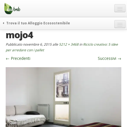
Menu
Salta
al
contenuto
Blog
Trova il tuo Alloggio Ecosostenibile
Offerte Speciali
mojo4
weekend green
Regali
itinerari
Pubblicato
novembre 6, 2015
alle
5212 × 3468
in
Riciclo creativo: 5 idee
FAQ
curiosità
per arredare con i pallet
←
Precedenti
Successivi
→
vivere e viaggiare verde
Chi Siamo
news ed eventi
Partner
ecohotel
Contatti
rassegna stampa
Italiano
German
English
Spanish