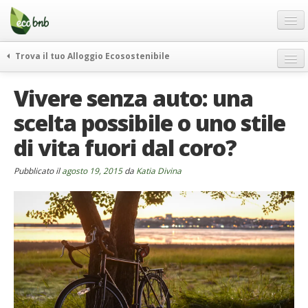
Menu
Salta
al
contenuto
Blog
Trova il tuo Alloggio Ecosostenibile
Offerte Speciali
weekend green
Vivere senza auto: una
Regali
itinerari
scelta possibile o uno stile
FAQ
curiosità
di vita fuori dal coro?
vivere e viaggiare verde
Chi Siamo
news ed eventi
Partner
Pubblicato il
agosto 19, 2015
da
Katia Divina
ecohotel
Contatti
rassegna stampa
Italiano
German
English
Spanish