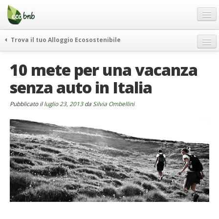
Menu
Salta
al
contenuto
Blog
Trova il tuo Alloggio Ecosostenibile
Offerte Speciali
weekend green
10 mete per una vacanza
Regali
itinerari
senza auto in Italia
FAQ
curiosità
vivere e viaggiare verde
Chi Siamo
Pubblicato il
luglio 23, 2013
da
Silvia Ombellini
news ed eventi
Partner
ecohotel
Contatti
rassegna stampa
Italiano
German
English
Spanish