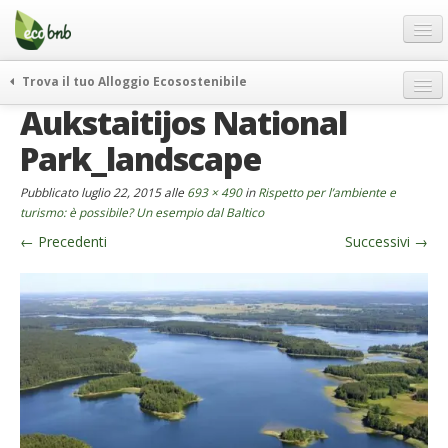
Menu
Salta
al
contenuto
Blog
Trova il tuo Alloggio Ecosostenibile
Offerte Speciali
Aukstaitijos National
weekend green
Regali
itinerari
Park_landscape
FAQ
curiosità
Pubblicato
luglio 22, 2015
alle
693 × 490
in
Rispetto per l’ambiente e
vivere e viaggiare verde
Chi Siamo
turismo: è possibile? Un esempio dal Baltico
news ed eventi
←
Precedenti
Successivi
→
Partner
ecohotel
Contatti
rassegna stampa
Italiano
German
English
Spanish