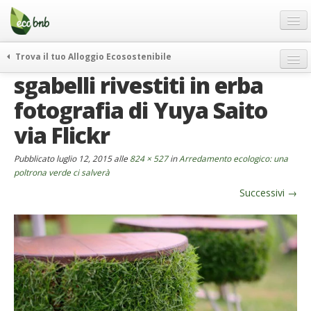
Menu
Salta
al
contenuto
Blog
Trova il tuo Alloggio Ecosostenibile
Offerte Speciali
sgabelli rivestiti in erba
weekend green
Regali
itinerari
fotografia di Yuya Saito
FAQ
curiosità
via Flickr
vivere e viaggiare verde
Chi Siamo
Pubblicato
luglio 12, 2015
alle
824 × 527
in
Arredamento ecologico: una
news ed eventi
Partner
poltrona verde ci salverà
ecohotel
Successivi
→
Contatti
rassegna stampa
Italiano
German
English
Spanish