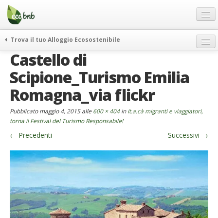
Menu
Salta
al
contenuto
Blog
Trova il tuo Alloggio Ecosostenibile
Offerte Speciali
Castello di
weekend green
Regali
itinerari
Scipione_Turismo Emilia
FAQ
curiosità
Romagna_via flickr
vivere e viaggiare verde
Chi Siamo
Pubblicato
maggio 4, 2015
alle
600 × 404
in
It.a.cà migranti e viaggiatori,
news ed eventi
Partner
torna il Festival del Turismo Responsabile!
ecohotel
←
Precedenti
Successivi
→
Contatti
rassegna stampa
Italiano
German
English
Spanish