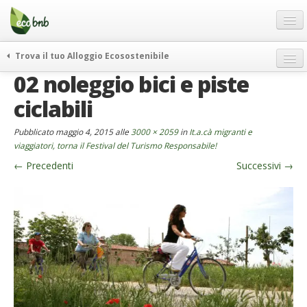
Menu
Salta
al
contenuto
Blog
Trova il tuo Alloggio Ecosostenibile
Offerte Speciali
02 noleggio bici e piste
weekend green
Regali
itinerari
ciclabili
FAQ
curiosità
Pubblicato
maggio 4, 2015
alle
3000 × 2059
in
It.a.cà migranti e
vivere e viaggiare verde
Chi Siamo
viaggiatori, torna il Festival del Turismo Responsabile!
news ed eventi
←
Precedenti
Successivi
→
Partner
ecohotel
Contatti
rassegna stampa
Italiano
German
English
Spanish