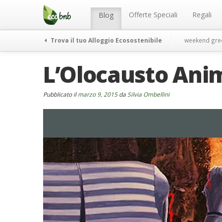
Menu
Salta
al
Offerte Speciali
Regali
Blog
contenuto
Trova il tuo Alloggio Ecosostenibile
weekend gre
L’Olocausto Ani
Pubblicato il
marzo 9, 2015
da
Silvia Ombellini