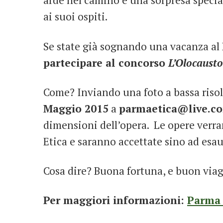
arde nel camino e una sorpresa special
ai suoi ospiti.
Se state già sognando una vacanza al 
partecipare al concorso
L’Olocaust
Come? Inviando una foto a bassa riso
Maggio 2015
a
parmaetica@live.c
dimensioni dell’opera. Le opere verr
Etica e saranno accettate sino ad esa
Cosa dire? Buona fortuna, e buon viag
Per maggiori informazioni:
Parma 