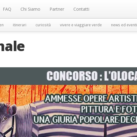
FAQ
Chi Siamo
Partner
Contatti
en
itinerari
curiosità
vivere e viaggiare verde
news ed eventi
male