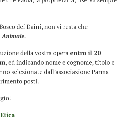
e che Paola, la proprietaria, riserva sempre
Bosco dei Daini, non vi resta che
o Animale
.
luzione della vostra opera
entro il 20
om
, ed indicando nome e cognome, titolo e
anno selezionate dall’associazione Parma
urimento posti.
gio!
Etica