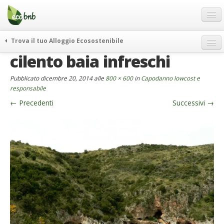
Menu
Salta
al
contenuto
Blog
Trova il tuo Alloggio Ecosostenibile
Offerte Speciali
cilento baia infreschi
weekend green
Regali
itinerari
Pubblicato
dicembre 20, 2014
alle
800 × 600
in
Capodanno lowcost e
FAQ
curiosità
responsabile
←
Precedenti
Successivi
→
vivere e viaggiare verde
Chi Siamo
news ed eventi
Partner
ecohotel
Contatti
rassegna stampa
Italiano
German
English
Spanish