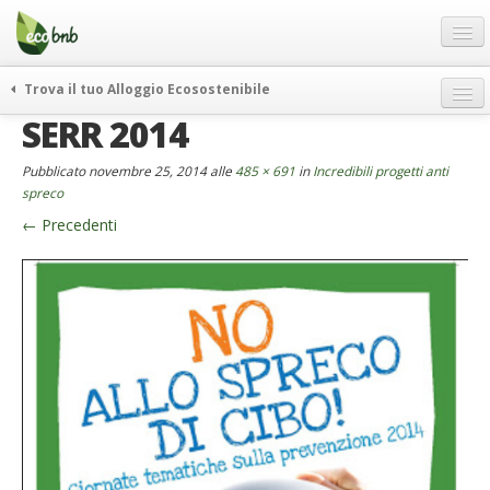
Menu
Salta
al
contenuto
Blog
Trova il tuo Alloggio Ecosostenibile
Offerte Speciali
SERR 2014
weekend green
Regali
itinerari
Pubblicato
novembre 25, 2014
alle
485 × 691
in
Incredibili progetti anti
FAQ
curiosità
spreco
←
Precedenti
vivere e viaggiare verde
Chi Siamo
news ed eventi
Partner
ecohotel
Contatti
rassegna stampa
Italiano
German
English
Spanish