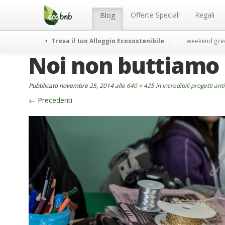
Menu
Salta
al
Offerte Speciali
Regali
Blog
contenuto
Trova il tuo Alloggio Ecosostenibile
weekend gre
Noi non buttiamo
Pubblicato
novembre 25, 2014
alle
640 × 425
in
Incredibili progetti ant
←
Precedenti