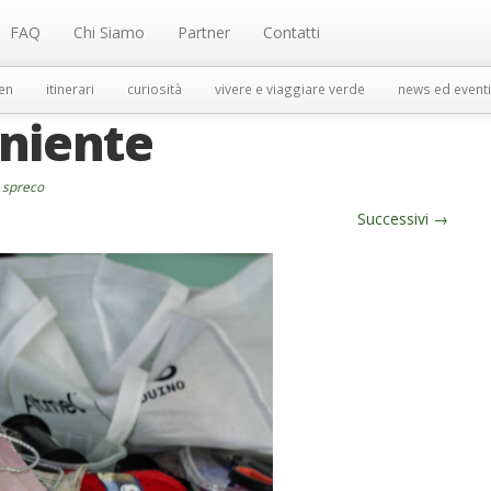
FAQ
Chi Siamo
Partner
Contatti
en
itinerari
curiosità
vivere e viaggiare verde
news ed eventi
 niente
i spreco
Successivi
→