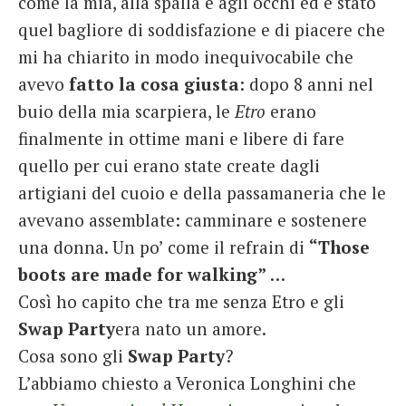
come la mia, alla spalla e agli occhi ed è stato
quel bagliore di soddisfazione e di piacere che
mi ha chiarito in modo inequivocabile che
avevo
fatto la cosa giusta
: dopo 8 anni nel
buio della mia scarpiera, le
Etro
erano
finalmente in ottime mani e libere di fare
quello per cui erano state create dagli
artigiani del cuoio e della passamaneria che le
avevano assemblate: camminare e sostenere
una donna. Un po’ come il refrain di
“Those
boots are made for walking”
…
Così ho capito che tra me senza Etro e gli
Swap Party
era nato un amore.
Cosa sono gli
Swap Party
?
L’abbiamo chiesto a Veronica Longhini che