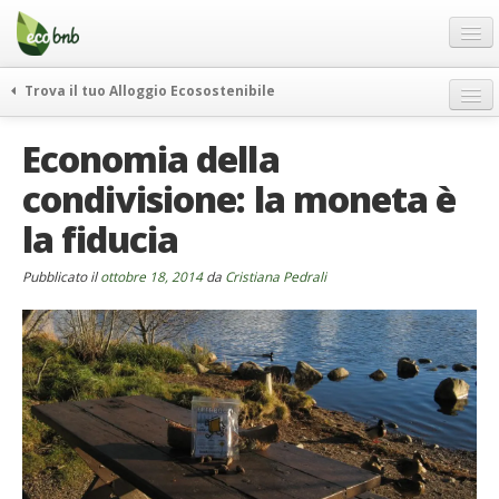
Menu
Salta
al
contenuto
Blog
Trova il tuo Alloggio Ecosostenibile
Offerte Speciali
weekend green
Economia della
Regali
itinerari
condivisione: la moneta è
FAQ
curiosità
la fiducia
vivere e viaggiare verde
Chi Siamo
news ed eventi
Partner
Pubblicato il
ottobre 18, 2014
da
Cristiana Pedrali
ecohotel
Contatti
rassegna stampa
Italiano
German
English
Spanish