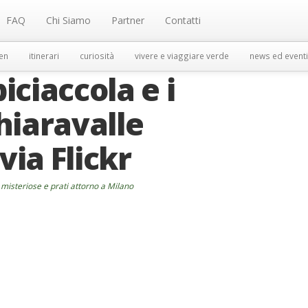
FAQ
Chi Siamo
Partner
Contatti
en
itinerari
curiosità
vivere e viaggiare verde
news ed eventi
biciaccola e i
Chiaravalle
via Flickr
e misteriose e prati attorno a Milano