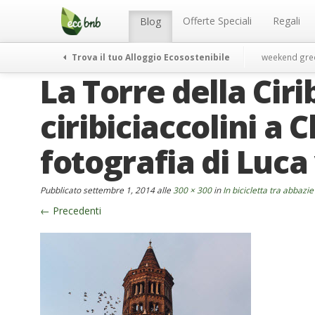
Menu
Salta
al
Offerte Speciali
Regali
Blog
contenuto
Trova il tuo Alloggio Ecosostenibile
weekend gre
La Torre della Ciri
ciribiciaccolini a 
fotografia di Luca 
Pubblicato
settembre 1, 2014
alle
300 × 300
in
In bicicletta tra abbazi
←
Precedenti