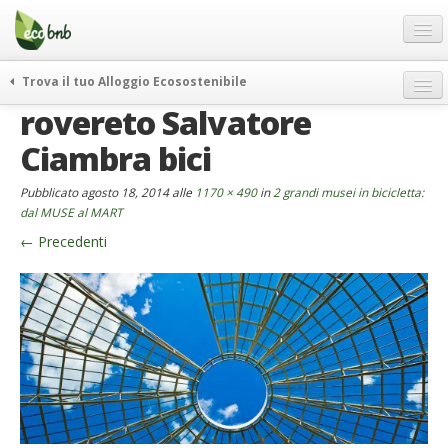
Menu
Salta
al
contenuto
Blog
Trova il tuo Alloggio Ecosostenibile
Offerte Speciali
rovereto Salvatore
weekend green
Regali
itinerari
Ciambra bici
FAQ
curiosità
Pubblicato
agosto 18, 2014
alle
1170 × 490
in
2 grandi musei in bicicletta:
vivere e viaggiare verde
Chi Siamo
dal MUSE al MART
news ed eventi
←
Precedenti
Partner
ecohotel
Contatti
rassegna stampa
Italiano
German
English
Spanish