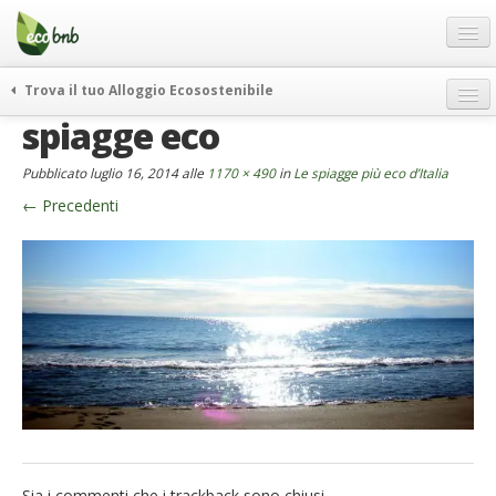
Menu
Salta
al
contenuto
Blog
Trova il tuo Alloggio Ecosostenibile
Offerte Speciali
spiagge eco
weekend green
Regali
itinerari
Pubblicato
luglio 16, 2014
alle
1170 × 490
in
Le spiagge più eco d’Italia
FAQ
curiosità
←
Precedenti
vivere e viaggiare verde
Chi Siamo
news ed eventi
Partner
ecohotel
Contatti
rassegna stampa
Italiano
German
English
Spanish
Sia i commenti che i trackback sono chiusi.