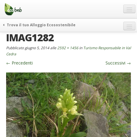
Menu
Salta
al
contenuto
Blog
Trova il tuo Alloggio Ecosostenibile
Offerte Speciali
IMAG1282
weekend green
Regali
itinerari
Pubblicato
giugno 5, 2014
alle
2592 × 1456
in
Turismo Responsabile in Val
FAQ
curiosità
Cedra
←
Precedenti
Successivi
→
vivere e viaggiare verde
Chi Siamo
news ed eventi
Partner
ecohotel
Contatti
rassegna stampa
Italiano
German
English
Spanish