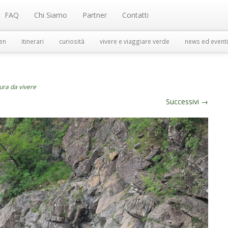
FAQ
Chi Siamo
Partner
Contatti
en
itinerari
curiosità
vivere e viaggiare verde
news ed eventi
tura da vivere
Successivi
→