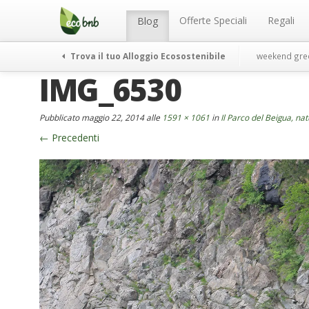
Menu
Salta
al
Offerte Speciali
Regali
Blog
contenuto
Trova il tuo Alloggio Ecosostenibile
weekend gre
IMG_6530
Pubblicato
maggio 22, 2014
alle
1591 × 1061
in
Il Parco del Beigua, na
←
Precedenti