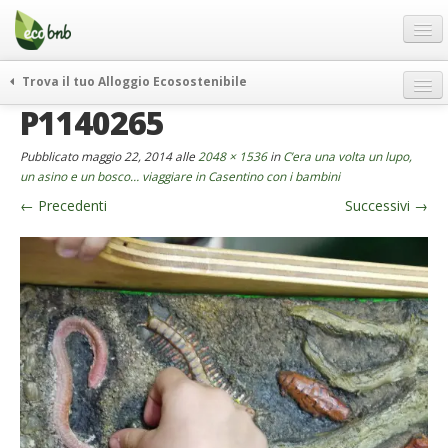
Menu
Salta
al
contenuto
Blog
Trova il tuo Alloggio Ecosostenibile
Offerte Speciali
P1140265
weekend green
Regali
itinerari
Pubblicato
maggio 22, 2014
alle
2048 × 1536
in
C’era una volta un lupo,
FAQ
curiosità
un asino e un bosco… viaggiare in Casentino con i bambini
←
Precedenti
Successivi
→
vivere e viaggiare verde
Chi Siamo
news ed eventi
Partner
ecohotel
Contatti
rassegna stampa
Italiano
German
English
Spanish