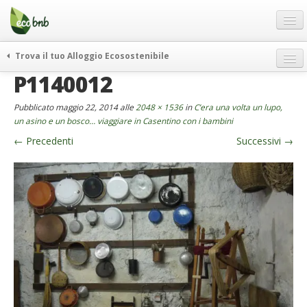
Menu
Salta
al
contenuto
Blog
Trova il tuo Alloggio Ecosostenibile
Offerte Speciali
P1140012
weekend green
Regali
itinerari
Pubblicato
maggio 22, 2014
alle
2048 × 1536
in
C’era una volta un lupo,
FAQ
curiosità
un asino e un bosco… viaggiare in Casentino con i bambini
←
Precedenti
Successivi
→
vivere e viaggiare verde
Chi Siamo
news ed eventi
Partner
ecohotel
Contatti
rassegna stampa
Italiano
German
English
Spanish