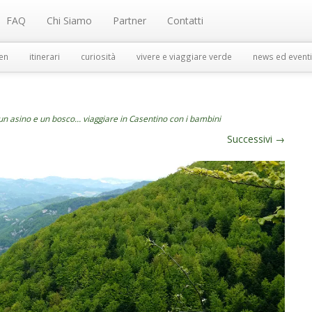
FAQ
Chi Siamo
Partner
Contatti
en
itinerari
curiosità
vivere e viaggiare verde
news ed eventi
 un asino e un bosco… viaggiare in Casentino con i bambini
Successivi
→