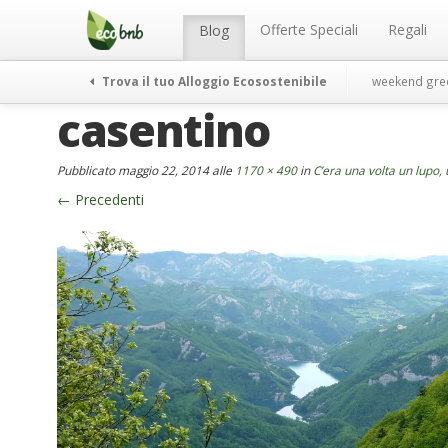
Menu
Salta
al
Offerte Speciali
Regali
Blog
contenuto
Trova il tuo Alloggio Ecosostenibile
weekend gre
casentino
Pubblicato
maggio 22, 2014
alle
1170 × 490
in
C’era una volta un lupo,
←
Precedenti