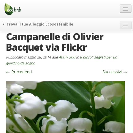
Menu
Salta
al
contenuto
Blog
Trova il tuo Alloggio Ecosostenibile
Offerte Speciali
Campanelle di Olivier
weekend green
Regali
itinerari
Bacquet via Flickr
FAQ
curiosità
Pubblicato
maggio 28, 2014
alle
400 × 300
in
8 piccoli segreti per un
vivere e viaggiare verde
Chi Siamo
giardino da sogno
news ed eventi
←
Precedenti
Successivi
→
Partner
ecohotel
Contatti
rassegna stampa
Italiano
German
English
Spanish