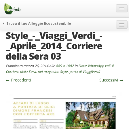
Menu
Salta
al
contenuto
Blog
Trova il tuo Alloggio Ecosostenibile
Offerte Speciali
Style_-_Viaggi_Verdi_-
weekend green
Regali
itinerari
_Aprile_2014_Corriere
FAQ
curiosità
della Sera 03
vivere e viaggiare verde
Chi Siamo
Pubblicato
marzo 26, 2014
alle
889 × 1082
in
Dove WhatsApp vai? Il
news ed eventi
Partner
Corriere della Sera, nel magazine Style, parla di ViaggiVerdi
ecohotel
←
Precedenti
Successivi
→
Contatti
rassegna stampa
Italiano
German
English
Spanish