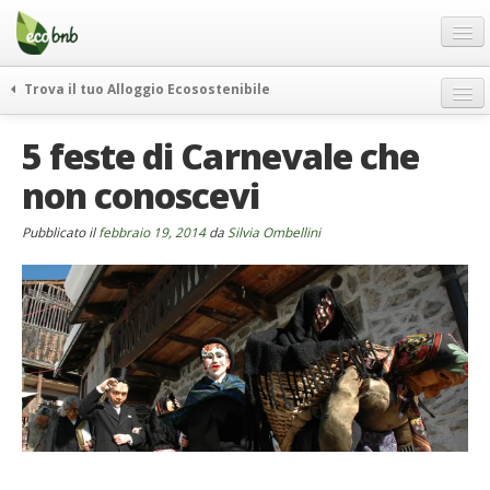
Menu
Salta
al
contenuto
Blog
Trova il tuo Alloggio Ecosostenibile
Offerte Speciali
weekend green
5 feste di Carnevale che
Regali
itinerari
non conoscevi
FAQ
curiosità
vivere e viaggiare verde
Chi Siamo
Pubblicato il
febbraio 19, 2014
da
Silvia Ombellini
news ed eventi
Partner
ecohotel
Contatti
rassegna stampa
Italiano
German
English
Spanish