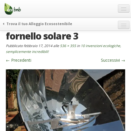
Menu
Salta
al
contenuto
Blog
Trova il tuo Alloggio Ecosostenibile
Offerte Speciali
fornello solare 3
weekend green
Regali
itinerari
Pubblicato
febbraio 17, 2014
alle
536 × 355
in
10 invenzioni ecologiche,
FAQ
curiosità
semplicemente incredibili!
←
Precedenti
Successivi
→
vivere e viaggiare verde
Chi Siamo
news ed eventi
Partner
ecohotel
Contatti
rassegna stampa
Italiano
German
English
Spanish