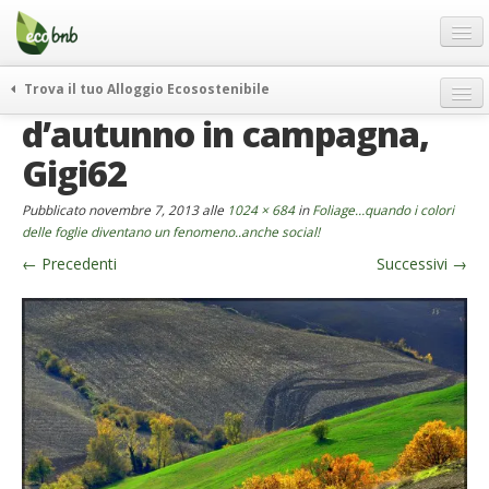
Menu
Salta
al
contenuto
Blog
Trova il tuo Alloggio Ecosostenibile
Offerte Speciali
d’autunno in campagna,
weekend green
Regali
itinerari
Gigi62
FAQ
curiosità
Pubblicato
novembre 7, 2013
alle
1024 × 684
in
Foliage…quando i colori
vivere e viaggiare verde
Chi Siamo
delle foglie diventano un fenomeno..anche social!
news ed eventi
←
Precedenti
Successivi
→
Partner
ecohotel
Contatti
rassegna stampa
Italiano
German
English
Spanish