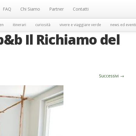
FAQ
Chi Siamo
Partner
Contatti
en
itinerari
curiosità
vivere e viaggiare verde
news ed eventi
&b Il Richiamo del
Successivi
→