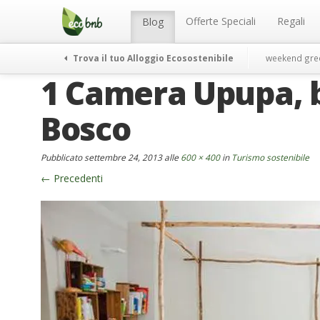
Menu
Salta
al
Offerte Speciali
Regali
Blog
contenuto
Trova il tuo Alloggio Ecosostenibile
weekend gre
1 Camera Upupa, b
Bosco
Pubblicato
settembre 24, 2013
alle
600 × 400
in
Turismo sostenibile
←
Precedenti