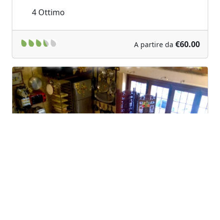
4
Ottimo
€60.00
A partire da
Previous
Next
B&B Al Giardino dei Limoni