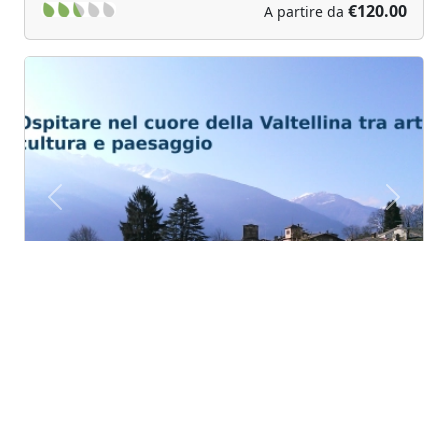
€120.00
A partire da
Previous
Next
B&B Via Paradiso
Ponte in Valtellina (Lombardia)
Un bed & breakfast accogliente e sostenibile nel
cuore antico di ponte in valtellina, sondrio, da...