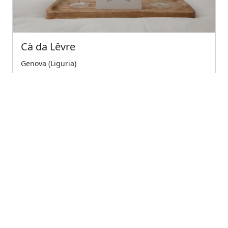
Cà da Lêvre
Genova (Liguria)
Al quinto piano con ascensore in palazzo d'epoca nel
cuore del più autentico centro storico medio...
5
Eccellente
€70.00
A partire da
← Previous
1
(current)
Next →
Società