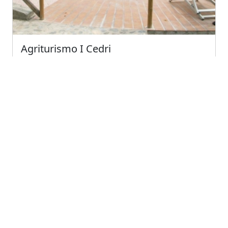
Agriturismo I Cedri
Orsomarso (Calabria)
Gentilezza, cultura e passione per il proprio lavoro
sono le caratteristiche di questa azienda si...
← Previous
1
(current)
Next →
Società
Chi Siamo
Media Kit