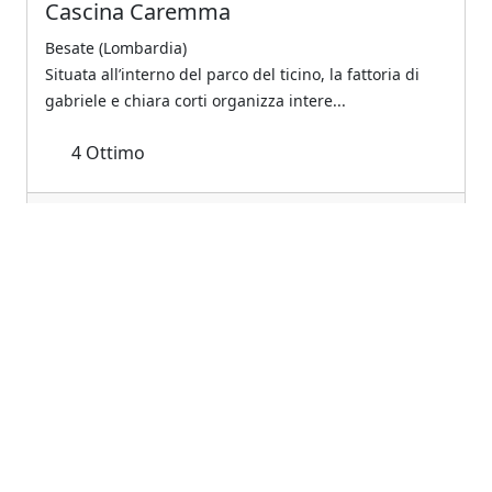
Cascina Caremma
Besate (Lombardia)
Situata all’interno del parco del ticino, la fattoria di
gabriele e chiara corti organizza intere...
4
Ottimo
€110.00
A partire da
Previous
Next