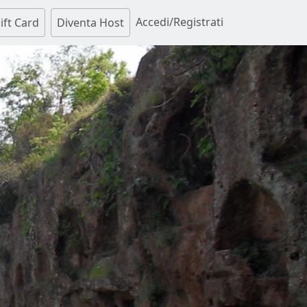
Accedi/Registrati
ift Card
Diventa Host