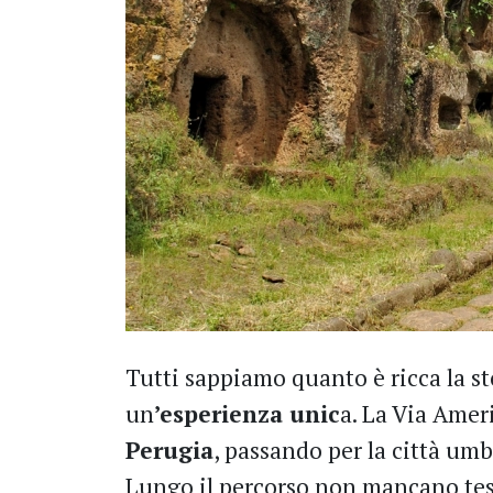
Tutti sappiamo quanto è ricca la sto
un
’esperienza unic
a. La Via Ameri
Perugia
, passando per la città um
Lungo il percorso non mancano tes