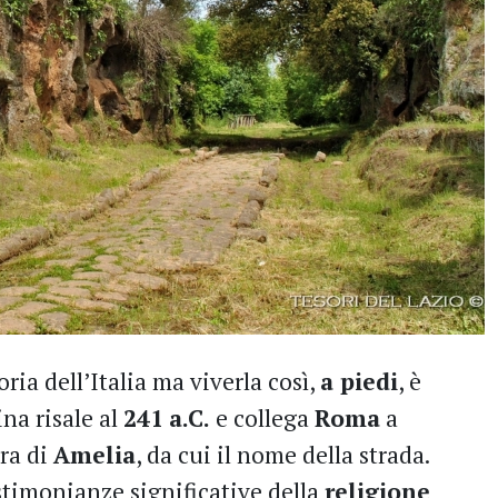
ria dell’Italia ma viverla così,
a piedi
, è
na risale al
241
a.C.
e collega
Roma
a
bra di
Amelia
, da cui il nome della strada.
timonianze significative della
religione