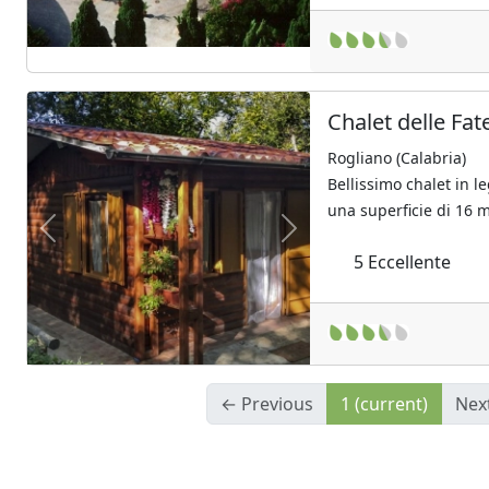
Chalet delle Fat
Rogliano (Calabria)
Bellissimo chalet in l
una superficie di 16 mq
Previous
Next
5
Eccellente
← Previous
1
(current)
Nex