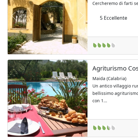
Cercheremo di farti se
5
Eccellente
Previous
Next
Agriturismo Co
Maida (Calabria)
Un antico villaggio ru
bellissimo agriturism
con 1...
Previous
Next