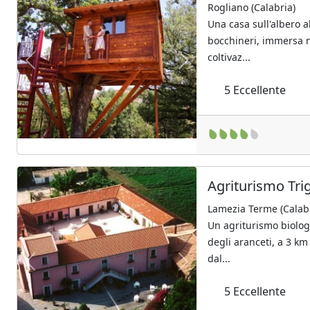
Rogliano (Calabria)
Una casa sull'albero a
bocchineri, immersa n
coltivaz...
Previous
Next
5
Eccellente
Agriturismo Tri
Lamezia Terme (Calab
Un agriturismo biolo
degli aranceti, a 3 km
dal...
Previous
Next
5
Eccellente