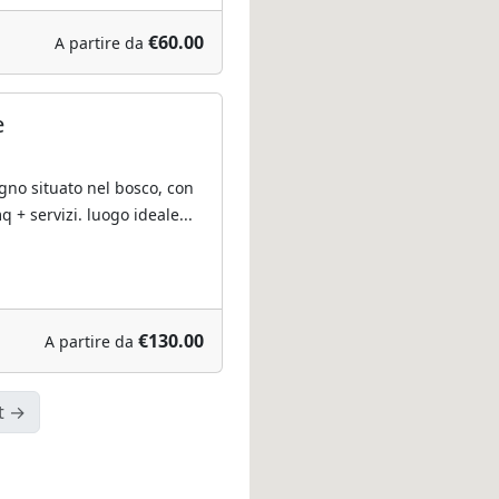
€60.00
A partire da
e
egno situato nel bosco, con
 + servizi. luogo ideale...
€130.00
A partire da
t →