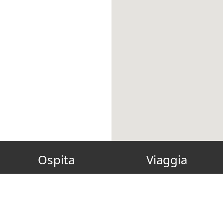
Ospita
Viaggia
Diventa Host
Gift Card
FAQ
Reconnect
Come ospitare green
Soggiorno Green, Pulito e
I Nostri Fornitori Green
Sicuro