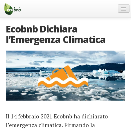
Menu
Salta
al
contenuto
Blog
Ecobnb Dichiara
Offerte Speciali
l’Emergenza Climatica
Regali
FAQ
Chi Siamo
Partner
Contatti
Italiano
German
English
Il 14 febbraio 2021 Ecobnb ha dichiarato
l’emergenza climatica. Firmando la
Spanish