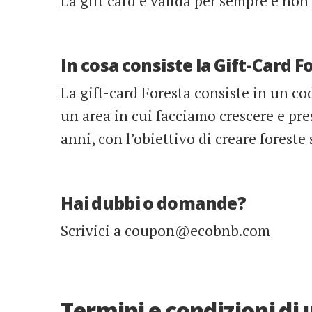
La gift card è valida per sempre e non
In cosa consiste la Gift-Card F
La gift-card Foresta consiste in un co
un area in cui facciamo crescere e pr
anni, con l’obiettivo di creare foreste s
Hai dubbi o domande?
Scrivici a coupon@ecobnb.com
Termini e condizioni di u