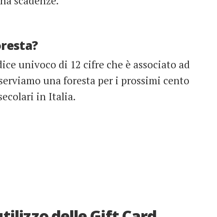
 ha scadenze.
oresta?
dice univoco di 12 cifre che è associato ad
eserviamo una foresta per i prossimi cento
ecolari in Italia.
tilizzo delle Gift Card