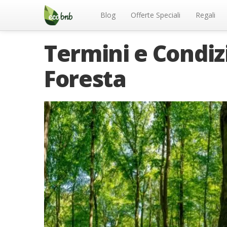
Menu
Salta
al
Blog
Offerte Speciali
Regali
contenuto
Termini e Condizi
Foresta