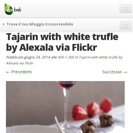
Menu
Salta
al
contenuto
Blog
Trova il tuo Alloggio Ecosostenibile
Offerte Speciali
Tajarin with white trufle
weekend green
Regali
itinerari
by Alexala via Flickr
FAQ
curiosità
Pubblicato
giugno 24, 2014
alle
400 × 300
in
Tajarin with white trufle by
vivere e viaggiare verde
Chi Siamo
Alexala via Flickr
news ed eventi
←
Precedenti
Successivi
→
Partner
ecohotel
Contatti
rassegna stampa
Italiano
German
English
Spanish