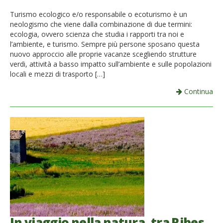
French
Turismo ecologico e/o responsabile o ecoturismo è un
neologismo che viene dalla combinazione di due termini:
Italiano
ecologia, ovvero scienza che studia i rapporti tra noi e
l’ambiente, e turismo. Sempre più persone sposano questa
nuovo approccio alle proprie vacanze scegliendo strutture
verdi, attività a basso impatto sull’ambiente e sulle popolazioni
locali e mezzi di trasporto […]
Continua
In viaggio nella natura, tra Ribes